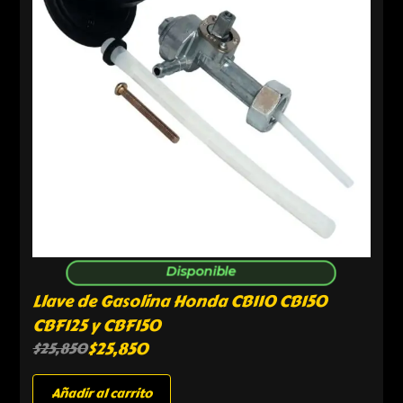
Disponible
Llave de Gasolina Honda CB110 CB150
CBF125 y CBF150
$
25,850
$
25,850
Añadir al carrito