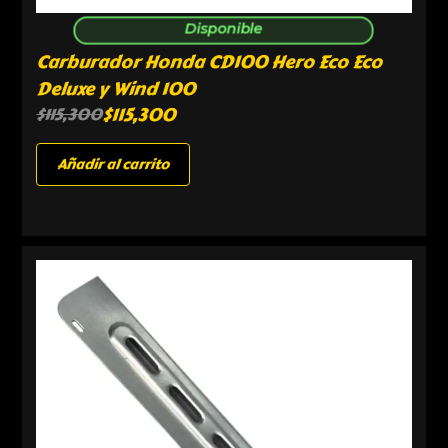
Disponible
Carburador Honda CD100 Hero Eco Eco
Deluxe y Wind 100
$
115,300
$
115,300
Añadir al carrito