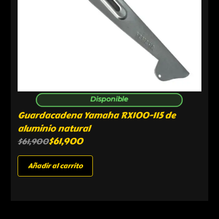
Disponible
Guardacadena Yamaha RX100-115 de
aluminio natural
$
61,900
$
61,900
Añadir al carrito