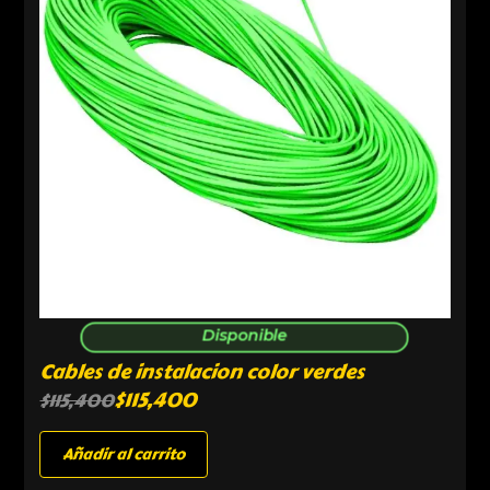
Disponible
Cables de instalacion color verdes
$
115,400
$
115,400
Añadir al carrito