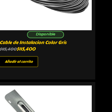
Disponible
Cable de Instalacion Color Gris
$
115,400
$
115,400
Añadir al carrito