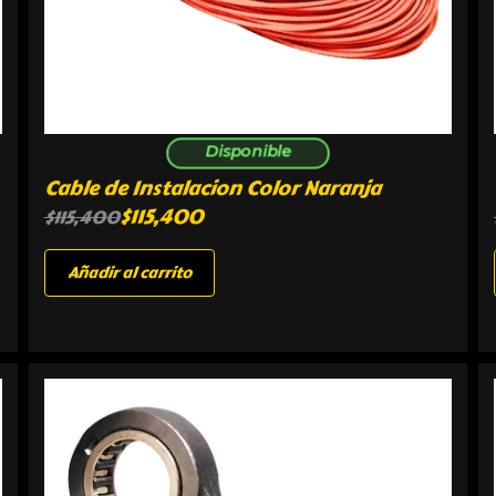
Disponible
Cable de Instalacion Color Naranja
$
115,400
$
115,400
Añadir al carrito