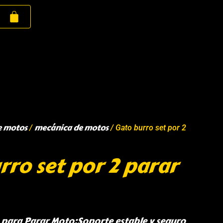
e motos
mecánica de motos
/
/ Gato burro set por 2
rro set por 2 parar
 para Parar Moto:Soporte estable y seguro