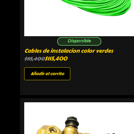
Disponible
Cables de instalacion color verdes
$
115,400
$
115,400
Añadir al carrito