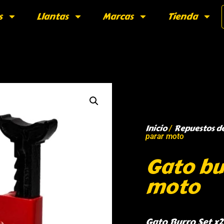
s
Llantas
Marcas
Tienda
Inicio
Repuestos d
/
parar moto
Gato bu
moto
Gato Burro Set x2