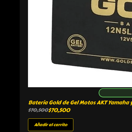
Bateria Gold de Gel Motos AKT Yamaha y
$
70,500
$
70,500
Añadir al carrito