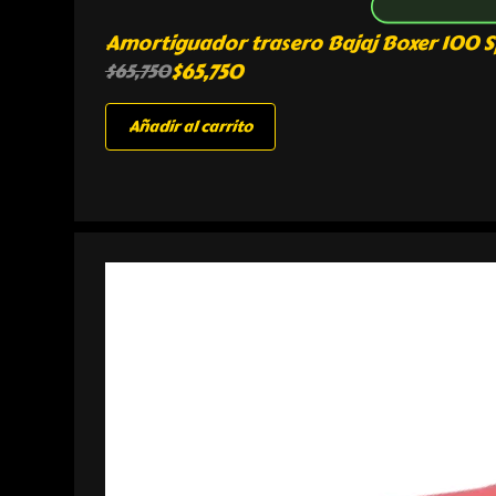
Amortiguador trasero Bajaj Boxer 100 S
$
65,750
$
65,750
Añadir al carrito