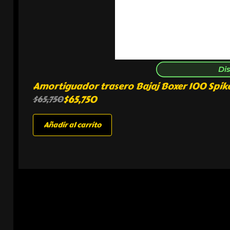
Di
Amortiguador trasero Bajaj Boxer 100 Spike
$
65,750
$
65,750
Añadir al carrito