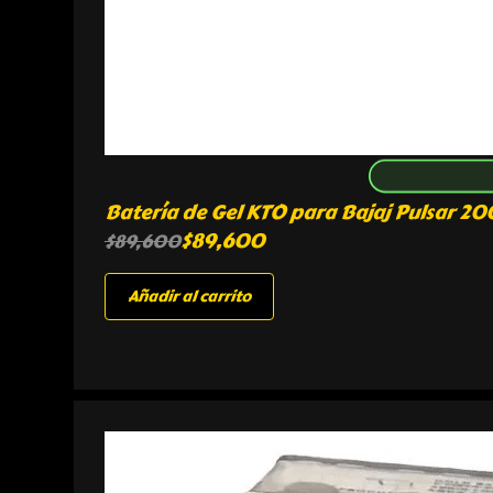
Batería de Gel KTO para Bajaj Pulsar 
$
89,600
$
89,600
Añadir al carrito