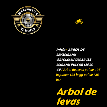
Inicio
ARBOL DE
/
LEVAS;BAJAJ
ORIGINAL;PULSAR 135
LS;BAJAJ PULSAR 135 LS
GP
/ Arbol de levas pulsar 135
ls pulsar 135 ls gp pulsar135
ls r
Arbol de
levas