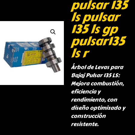
pulsar 135
ls pulsar
135 ls gp
pulsar135
ls r
Árbol de Levas para
Bajaj Pulsar 135 LS:
Mejora combustión,
eficiencia y
rendimiento, con
diseño optimizado y
construcción
resistente.