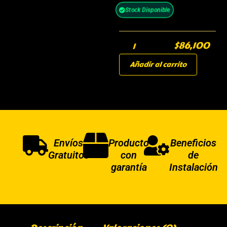
Stock Disponible
$
86,100
Añadir al carrito
Envíos
Producto
Beneficios
Gratuitos
con
de
garantía
Instalación