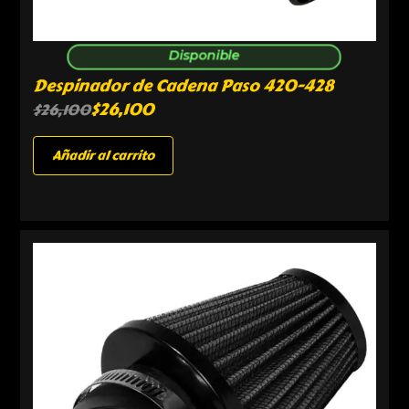
Disponible
Despinador de Cadena Paso 420-428
$
26,100
$
26,100
Añadir al carrito