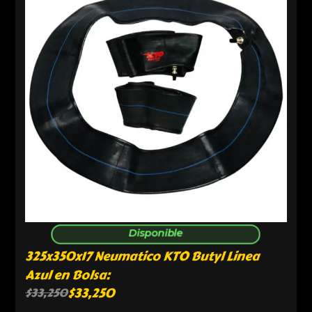
Disponible
325x350x17 Neumatico KTO Butyl Linea
Azul en Bolsa:
$
33,250
$
33,250