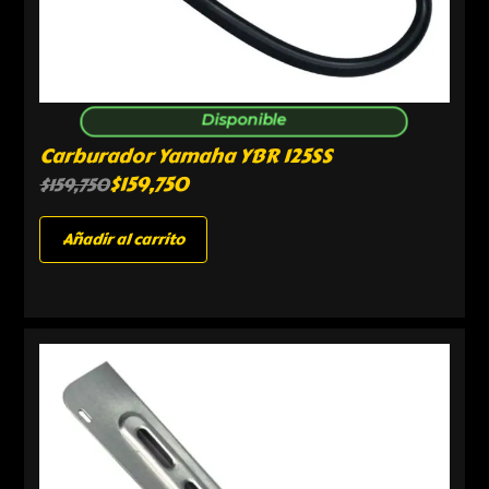
Disponible
Carburador Yamaha YBR 125SS
$
159,750
$
159,750
Añadir al carrito