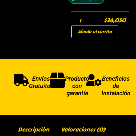
$
36,050
Añadir al carrito
Envíos
Producto
Beneficios
Gratuitos
con
de
garantía
Instalación
Descripción
Valoraciones (0)