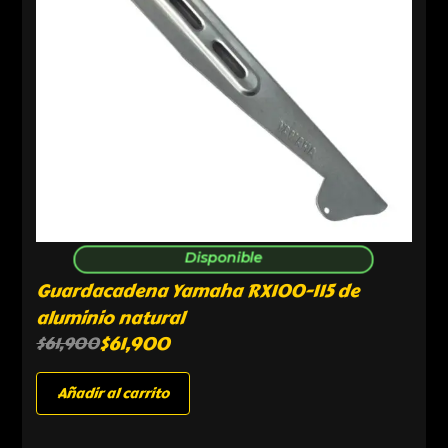
Disponible
Guardacadena Yamaha RX100-115 de
aluminio natural
$
61,900
$
61,900
Añadir al carrito