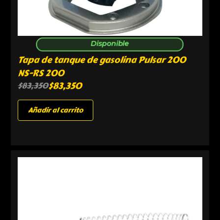
Disponible
Tapa de tanque de gasolina Pulsar 200
NS-RS 200
$
83,350
$
83,350
Añadir al carrito