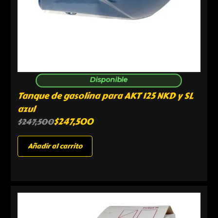
Disponible
Tanque de gasolina para AKT 125 NKD y SL
azul
$
247,500
$
247,500
Añadir al carrito