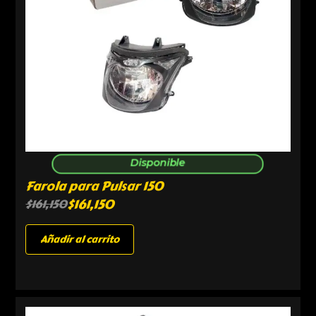
Disponible
Farola para Pulsar 150
$
161,150
$
161,150
Añadir al carrito