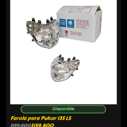
Disponible
Farola para Pulsar 135 LS
$
159,800
$
159,800