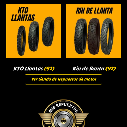
KTO Llantas
(92)
Rin de llanta
(92)
Ver tienda de Repuestos de motos