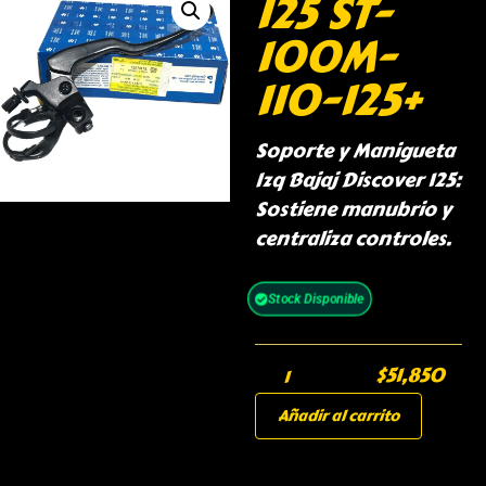
125 ST-
100M-
110-125+
Soporte y Manigueta
Izq Bajaj Discover 125:
Sostiene manubrio y
centraliza controles.
Stock Disponible
$
51,850
Añadir al carrito