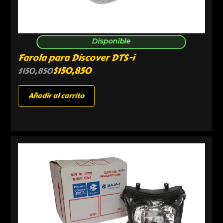
Disponible
Farola para Discover DTS-i
$
150,850
$
150,850
Añadir al carrito