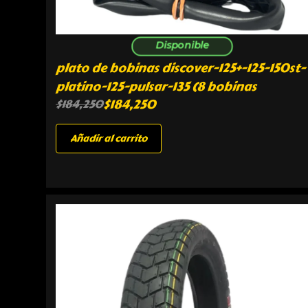
Disponible
plato de bobinas discover-125+-125-150st-
platino-125-pulsar-135 (8 bobinas
$
184,250
$
184,250
Añadir al carrito