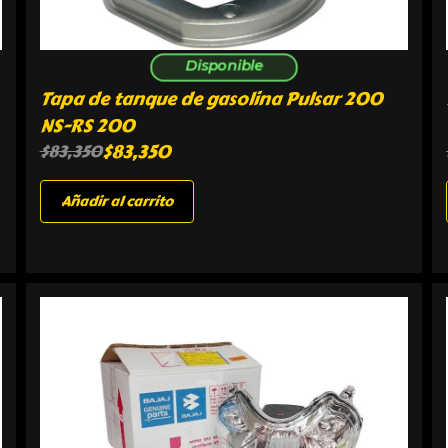
Disponible
Tapa de tanque de gasolina Pulsar 200
NS-RS 200
$
83,350
$
83,350
Añadir al carrito