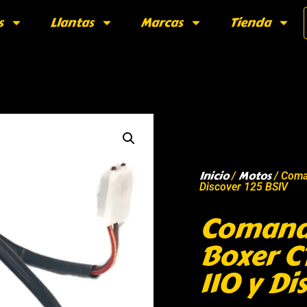
s
Llantas
Marcas
Tienda
Inicio
Motos
/
/ Coma
Discover 125 BSIV
Comand
Boxer C
110 y Di