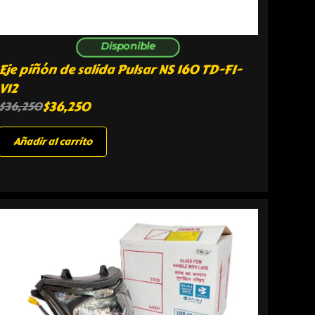
Disponible
Eje piñón de salida Pulsar NS 160 TD-FI-
V12
$
36,250
$
36,250
Añadir al carrito