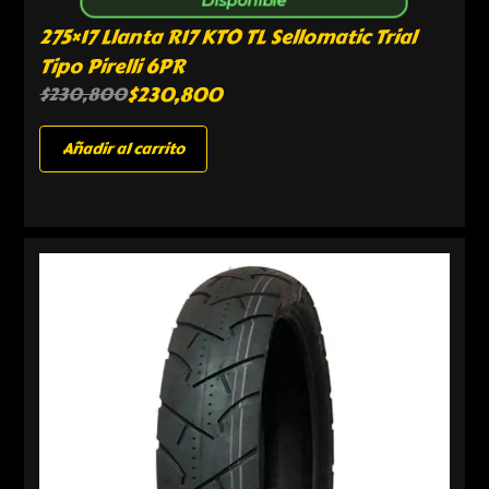
275×17 Llanta R17 KTO TL Sellomatic Trial
Tipo Pirelli 6PR
$
230,800
$
230,800
Añadir al carrito