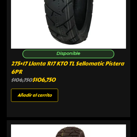
Disponible
275×17 Llanta R17 KTO TL Sellomatic Pistera
6PR
$
106,750
$
106,750
Añadir al carrito