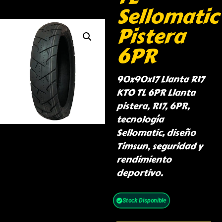
Sellomatic
Pistera
6PR
90x90x17 Llanta R17
KTO TL 6PR Llanta
pistera, R17, 6PR,
tecnología
Sellomatic, diseño
Timsun, seguridad y
rendimiento
deportivo.
Stock Disponible