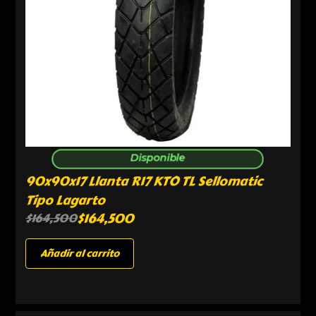
Disponible
90x90x17 Llanta R17 KTO TL Sellomatic
Tipo Lagarto
$
164,500
$
164,500
Añadir al carrito