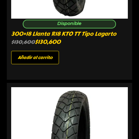
Disponible
300×18 Llanta R18 KTO TT Tipo Lagarto
$
130,600
$
130,600
Añadir al carrito