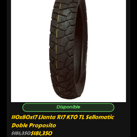
Disponible
110x80x17 Llanta R17 KTO TL Sellomatic
Doble Proposito
$
181,350
$
181,350