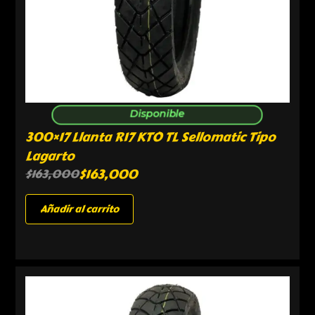
Disponible
300×17 Llanta R17 KTO TL Sellomatic Tipo
Lagarto
$
163,000
$
163,000
Añadir al carrito