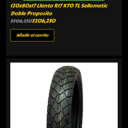
120x80x17 Llanta R17 KTO TL Sellomatic
Doble Proposito
$
206,250
$
206,250
Añadir al carrito