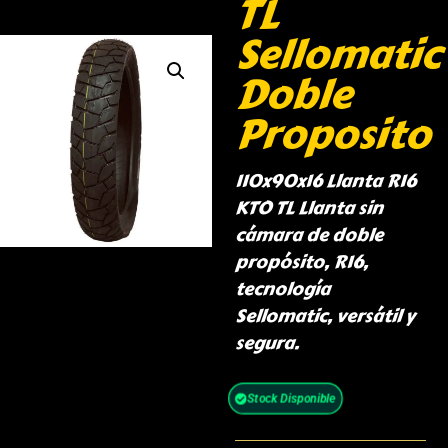
TL
Sellomatic
Doble
Proposito
110x90x16 Llanta R16
KTO TL Llanta sin
cámara de doble
propósito, R16,
tecnología
Sellomatic, versátil y
segura.
Stock Disponible