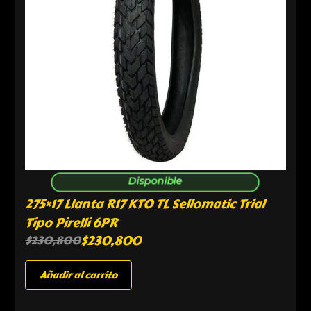
Disponible
275×17 Llanta R17 KTO TL Sellomatic Trial
Tipo Pirelli 6PR
$
230,800
$
230,800
Añadir al carrito