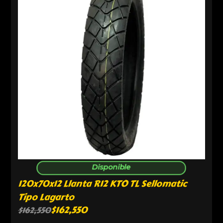
Disponible
120x70x12 Llanta R12 KTO TL Sellomatic
Tipo Lagarto
$
162,550
$
162,550