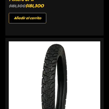
$
181,300
$
181,300
Añadir al carrito