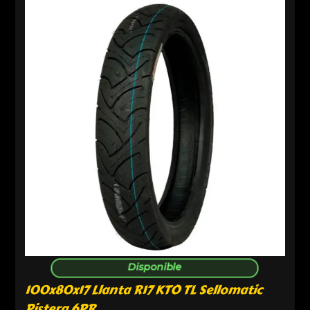
Disponible
100x80x17 Llanta R17 KTO TL Sellomatic
Pistera 6PR