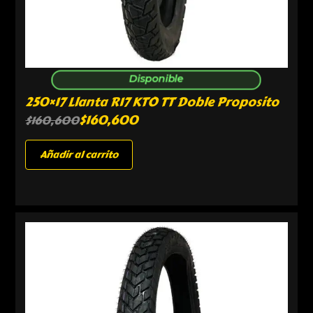
Disponible
250×17 Llanta R17 KTO TT Doble Proposito
$
160,600
$
160,600
Añadir al carrito