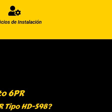
icios de Instalación
to 6PR
PR Tipo HD-598?