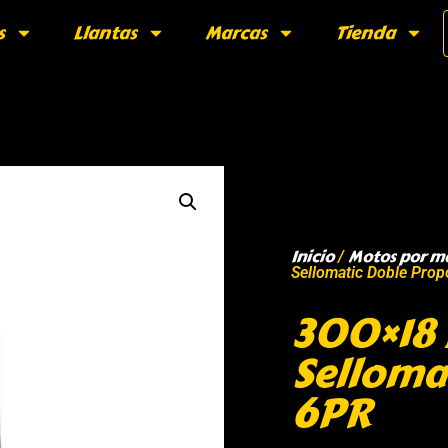
s
Llantas
Marcas
Tienda
Inicio
Motos por m
/
Sellomatic Doble Prop
300×18 
Selloma
6PR