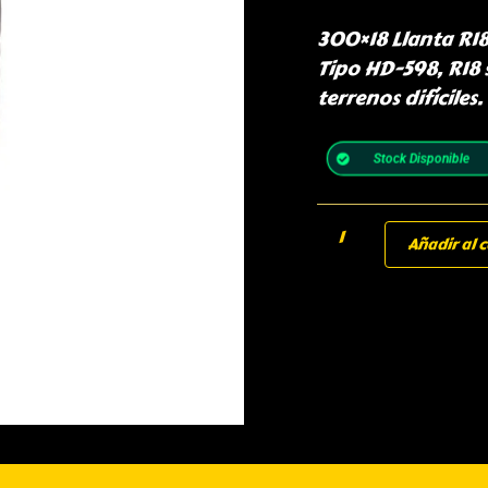
300×18 Llanta R18
Tipo HD-598, R18 
terrenos difíciles.
Stock Disponible
Añadir al c