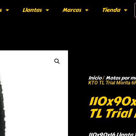
s
Llantas
Marcas
Tienda
Inicio
Motos por m
/
KTO TL Trial Morita 6
110x90x
TL Trial
110x90x16 Llanta R