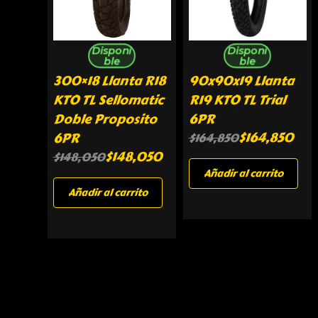
Disponi
Disponi
ble
ble
300×18 Llanta R18
90x90x19 Llanta
KTO TL Sellomatic
R19 KTO TL Trial
Doble Proposito
6PR
$
164,850
6PR
$
164,850
$
148,050
$
148,050
Añadir al carrito
Añadir al carrito