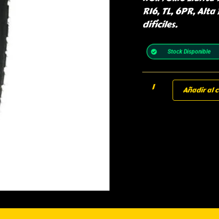
R16, TL, 6PR, Alt
difíciles.
Stock Disponible
Añadir al c