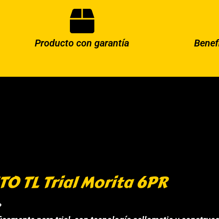
Producto con garantía
Benef
TO TL Trial Morita 6PR
?