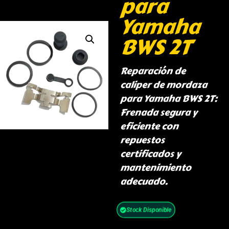
para
Yamaha
BWS 2T
Reparación de
caliper de mordaza
para Yamaha BWS 2T:
Frenada segura y
eficiente con
repuestos
certificados y
mantenimiento
adecuado.
Stock Disponible