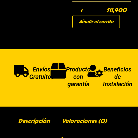
$
11,900
Añadir al carrito
Envíos
Producto
Beneficios
Gratuitos
con
de
garantía
Instalación
Descripción
Valoraciones (0)