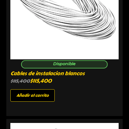
Disponible
Cables de instalacion blancos
$
115,400
$
115,400
Añadir al carrito