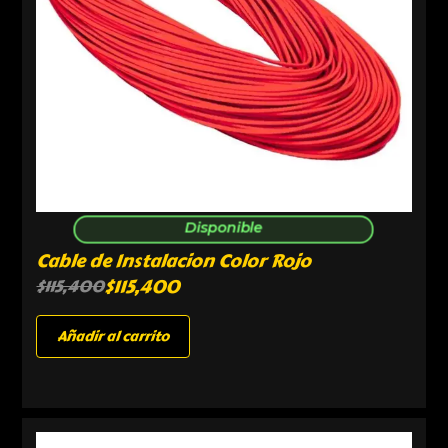
Disponible
Cable de Instalacion Color Rojo
$
115,400
$
115,400
Añadir al carrito