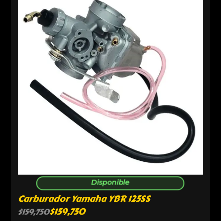
Disponible
Carburador Yamaha YBR 125SS
$
159,750
$
159,750