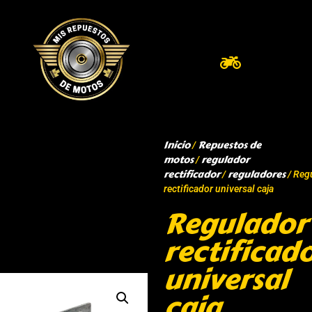
Inicio
Repuestos de
/
motos
regulador
/
rectificador
reguladores
/
/ Reg
rectificador universal caja
Regulador
rectificad
universal
caja