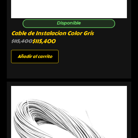
Disponible
Cable de Instalacion Color Gris
$
115,400
$
115,400
Añadir al carrito