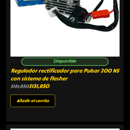
Disponible
Regulador rectificador para Pulsar 200 NS
con sistema de flasher
$
131,850
$
131,850
Añadir al carrito