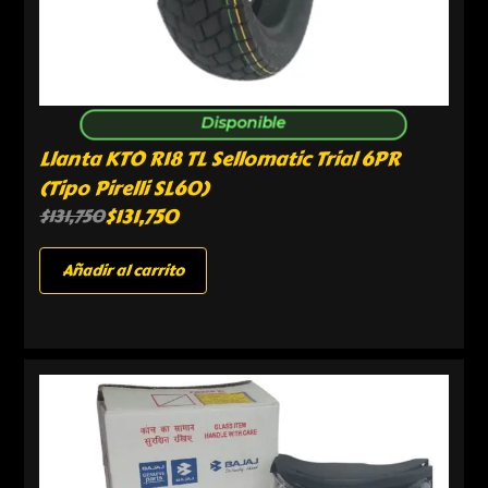
Disponible
Llanta KTO R18 TL Sellomatic Trial 6PR
(Tipo Pirelli SL60)
$
131,750
$
131,750
Añadir al carrito