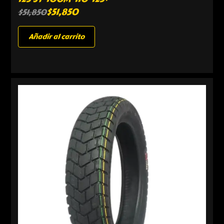
$
51,850
$
51,850
Añadir al carrito