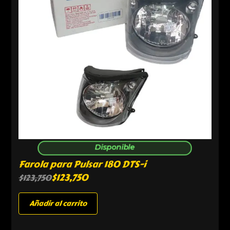
Disponible
Farola para Pulsar 180 DTS-i
$
123,750
$
123,750
Añadir al carrito