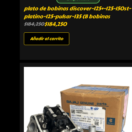
plato de bobinas discover-125+-125-150st-
platino-125-pulsar-135 (8 bobinas
$
184,250
$
184,250
Añadir al carrito