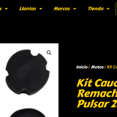
s
Llantas
Marcas
Tienda
Inicio
Motos
/
/ Kit 
Kit Cau
Remache
Pulsar 