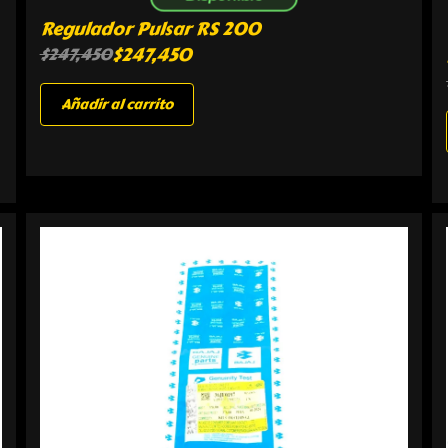
Regulador Pulsar RS 200
$
247,450
$
247,450
Añadir al carrito