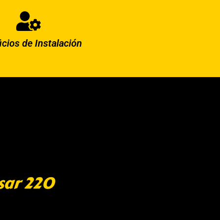
icios de Instalación
sar 220