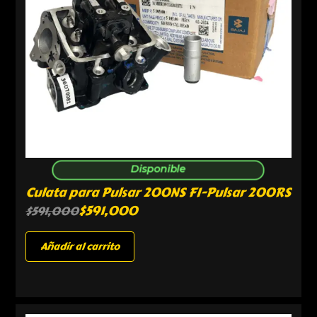
Disponible
Culata para Pulsar 200NS FI-Pulsar 200RS
$
591,000
$
591,000
Añadir al carrito