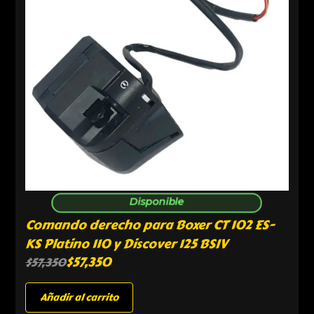
Disponible
Comando derecho para Boxer CT 102 ES-
KS Platino 110 y Discover 125 BSIV
$
57,350
$
57,350
Añadir al carrito