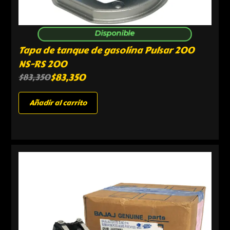
Disponible
Tapa de tanque de gasolina Pulsar 200
NS-RS 200
$
83,350
$
83,350
Añadir al carrito