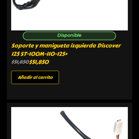
Disponible
Soporte y manigueta izquierda Discover
125 ST-100M-110-125+
$
51,850
$
51,850
Añadir al carrito