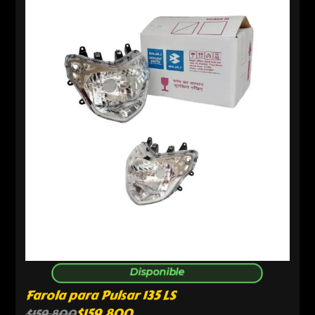
Disponible
Farola para Pulsar 135 LS
$
159,800
$
159,800