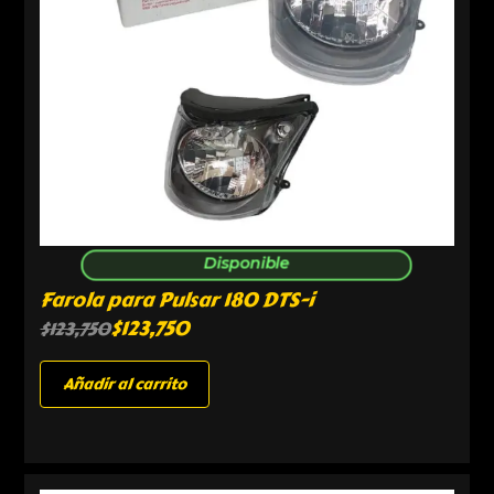
Disponible
Farola para Pulsar 180 DTS-i
$
123,750
$
123,750
Añadir al carrito