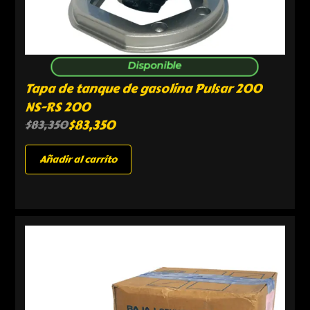
Disponible
Tapa de tanque de gasolina Pulsar 200
NS-RS 200
$
83,350
$
83,350
Añadir al carrito