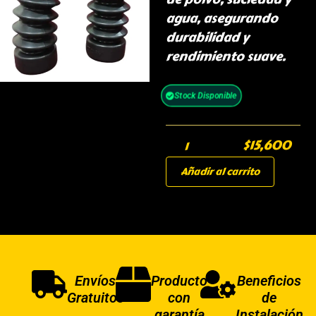
agua, asegurando
durabilidad y
rendimiento suave.
Stock Disponible
$
15,600
Añadir al carrito
Envíos
Producto
Beneficios
Gratuitos
con
de
garantía
Instalación