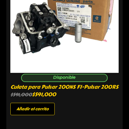
Disponible
Culata para Pulsar 200NS FI-Pulsar 200RS
$
591,000
$
591,000
Añadir al carrito