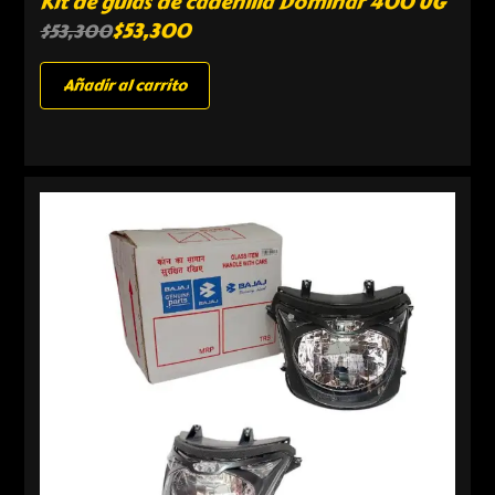
Kit de guías de cadenilla Dominar 400 UG
$
53,300
$
53,300
Añadir al carrito