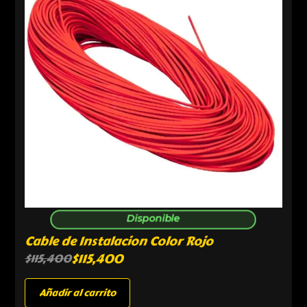
Disponible
Cable de Instalacion Color Rojo
$
115,400
$
115,400
Añadir al carrito