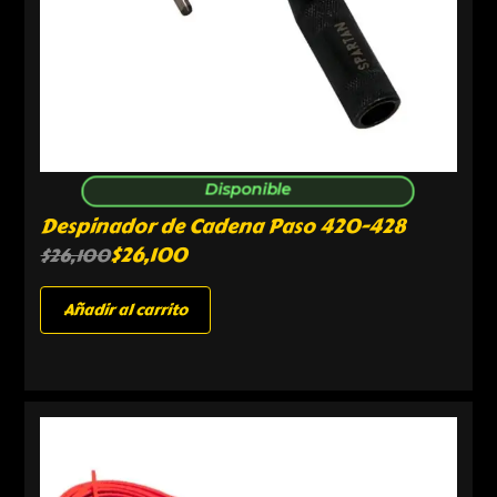
Disponible
Despinador de Cadena Paso 420-428
$
26,100
$
26,100
Añadir al carrito