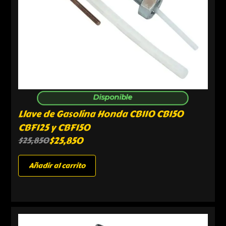
Disponible
Llave de Gasolina Honda CB110 CB150
CBF125 y CBF150
$
25,850
$
25,850
Añadir al carrito