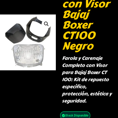
con Visor
Bajaj
Boxer
CT100
Negro
Farola y Carenaje
Completo con Visor
para Bajaj Boxer CT
100: Kit de repuesto
específico,
protección, estética y
seguridad.
Stock Disponible