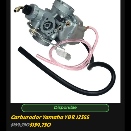
Disponible
Carburador Yamaha YBR 125SS
$
159,750
$
159,750