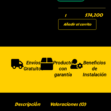
$
74,200
Añadir al carrito
Envíos
Producto
Beneficios
Gratuitos
con
de
garantía
Instalación
Descripción
Valoraciones (0)