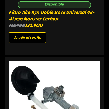
Disponible
Filtro Aire Kyn Doble Boca Universal 48-
42mm Monster Carbon
$
32,900
$
32,900
Añadir al carrito