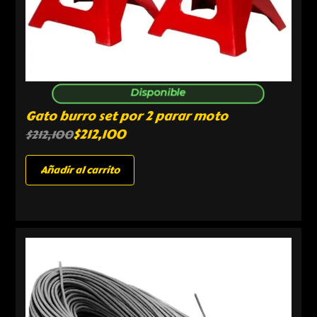
Disponible
Gato burro set por 2 parar moto
$
212,100
$
212,100
Añadir al carrito