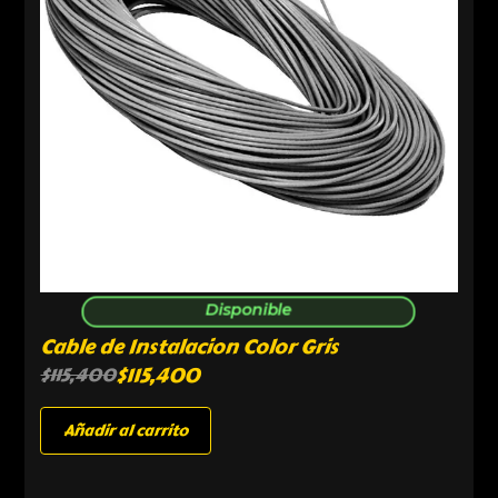
Disponible
Cable de Instalacion Color Gris
$
115,400
$
115,400
Añadir al carrito