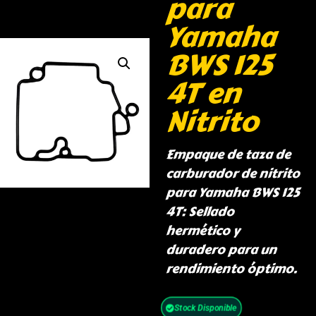
para
Yamaha
BWS 125
4T en
Nitrito
Empaque de taza de
carburador de nitrito
para Yamaha BWS 125
4T: Sellado
hermético y
duradero para un
rendimiento óptimo.
Stock Disponible