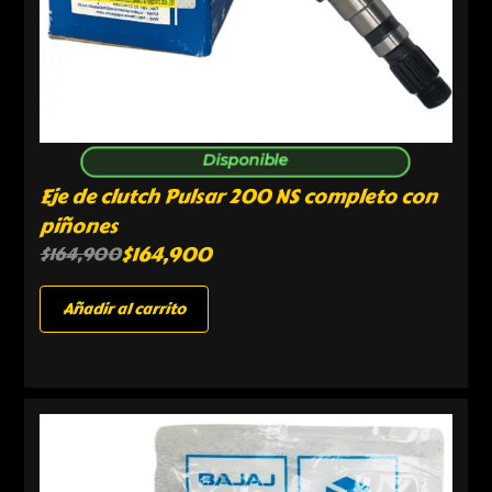
Disponible
Eje de clutch Pulsar 200 NS completo con
piñones
$
164,900
$
164,900
Añadir al carrito