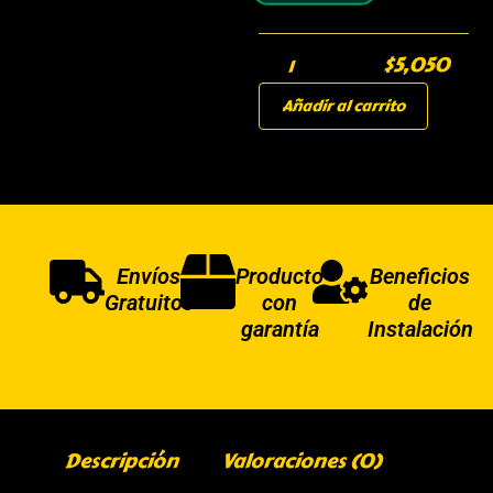
$
5,050
Añadir al carrito
Envíos
Producto
Beneficios
Gratuitos
con
de
garantía
Instalación
Descripción
Valoraciones (0)