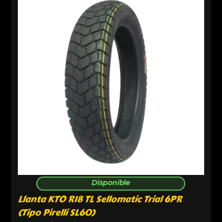
Disponible
Llanta KTO R18 TL Sellomatic Trial 6PR
(Tipo Pirelli SL60)