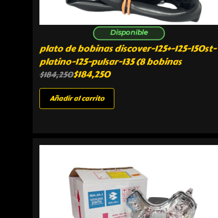
Disponible
plato de bobinas discover-125+-125-150st-
platino-125-pulsar-135 (8 bobinas
$
184,250
$
184,250
Añadir al carrito