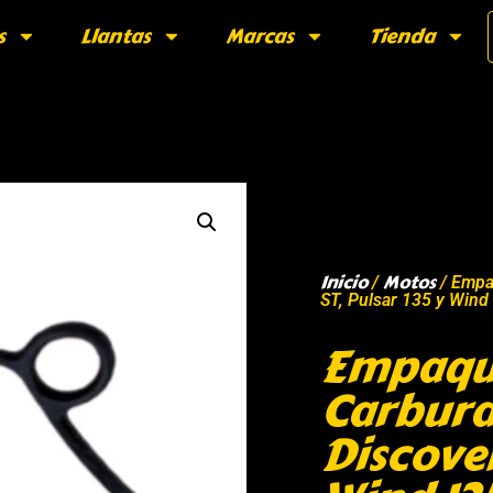
s
Llantas
Marcas
Tienda
Inicio
Motos
/
/ Empa
ST, Pulsar 135 y Wind
Empaque
Carbura
Discover