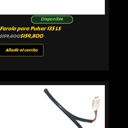
Disponible
Farola para Pulsar 135 LS
$
159,800
$
159,800
Añadir al carrito