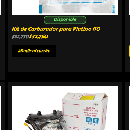
Disponible
Kit de Carburador para Platino 110
$
32,750
$
32,750
Añadir al carrito