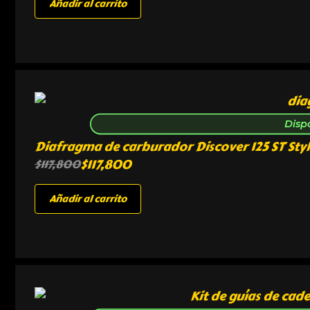
Añadir al carrito
Disp
Diafragma de carburador Discover 125 ST Sty
$
117,800
$
117,800
Añadir al carrito