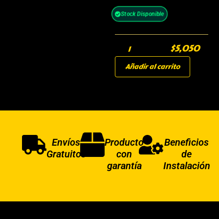
Stock Disponible
$
5,050
Añadir al carrito
Envíos
Producto
Beneficios
Gratuitos
con
de
garantía
Instalación