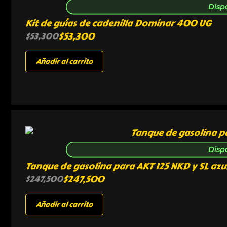
Disp
Kit de guías de cadenilla Dominar 400 UG
$
53,300
$
53,300
Añadir al carrito
Disp
Tanque de gasolina para AKT 125 NKD y SL azu
$
247,500
$
247,500
Añadir al carrito