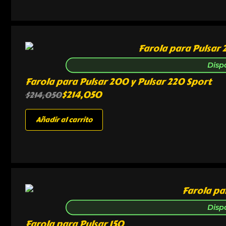
Disp
Farola para Pulsar 200 y Pulsar 220 Sport
$
214,050
$
214,050
Añadir al carrito
Disp
Farola para Pulsar 150