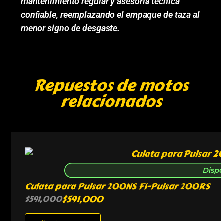
mantenimiento regular y asesoría técnica
confiable, reemplazando el empaque de taza al
menor signo de desgaste.
Repuestos de motos
relacionados
Disp
Culata para Pulsar 200NS FI-Pulsar 200RS
$
591,000
$
591,000