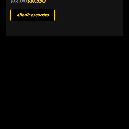
$
57,350
$
57,350
Añadir al carrito