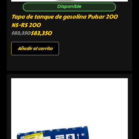
Disponible
Tapa de tanque de gasolina Pulsar 200
NS-RS 200
$
83,350
$
83,350
Añadir al carrito