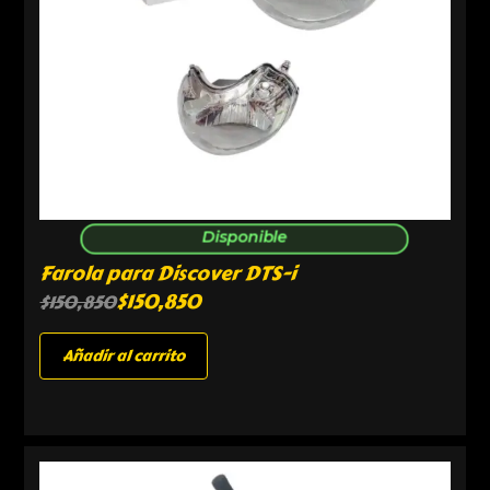
Disponible
Farola para Discover DTS-i
$
150,850
$
150,850
Añadir al carrito