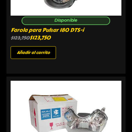
Disponible
Farola para Pulsar 180 DTS-i
$
123,750
$
123,750
Añadir al carrito