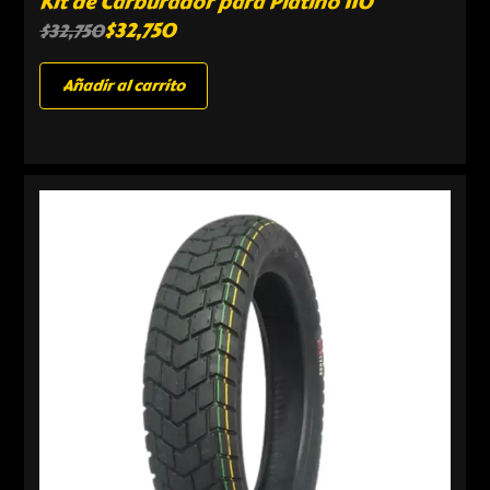
Kit de Carburador para Platino 110
$
32,750
$
32,750
Añadir al carrito