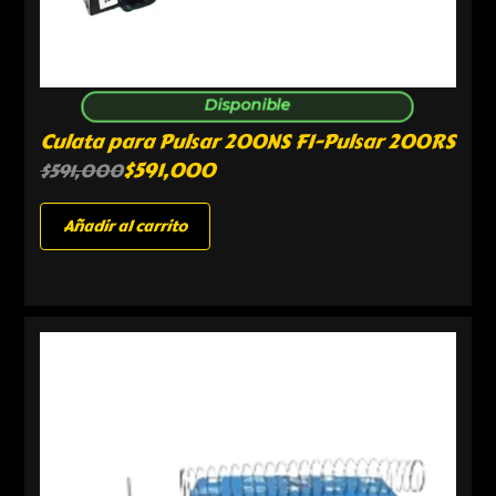
Disponible
Culata para Pulsar 200NS FI-Pulsar 200RS
$
591,000
$
591,000
Añadir al carrito