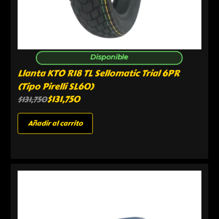
Disponible
Llanta KTO R18 TL Sellomatic Trial 6PR
(Tipo Pirelli SL60)
$
131,750
$
131,750
Añadir al carrito