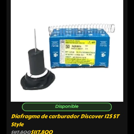
Disponible
Diafragma de carburador Discover 125 ST
Style
$
117,800
$
117,800