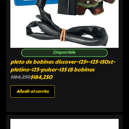
Disponible
plato de bobinas discover-125+-125-150st-
platino-125-pulsar-135 (8 bobinas
$
184,250
$
184,250
Añadir al carrito