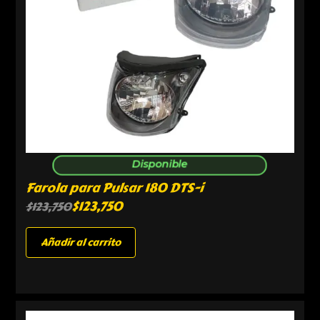
Disponible
Farola para Pulsar 180 DTS-i
$
123,750
$
123,750
Añadir al carrito