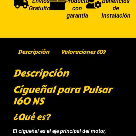
Envíos
Producto
Beneficios
Gratuitos
con
de
garantía
Instalación
Descripción
Valoraciones (0)
Descripción
Cigueñal para Pulsar
160 NS
¿Qué es?
El cigüeñal es el eje principal del motor,