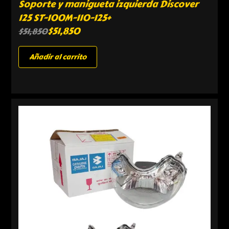
Soporte y manigueta izquierda Discover
125 ST-100M-110-125+
$
51,850
$
51,850
Añadir al carrito