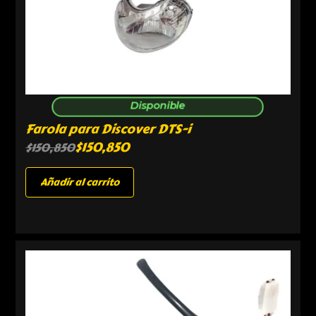
Disponible
Farola para Discover DTS-i
$
150,850
$
150,850
Añadir al carrito