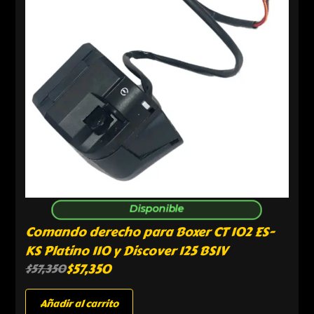
Disponible
Comando derecho para Boxer CT 102 ES-
KS Platino 110 y Discover 125 BSIV
$
57,350
$
57,350
Añadir al carrito