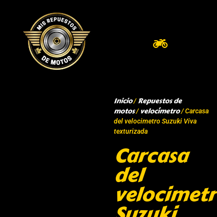
Inicio
Repuestos de
/
motos
velocímetro
/
/ Carcasa
del velocimetro Suzuki Viva
texturizada
Carcasa
del
velocimet
Suzuki