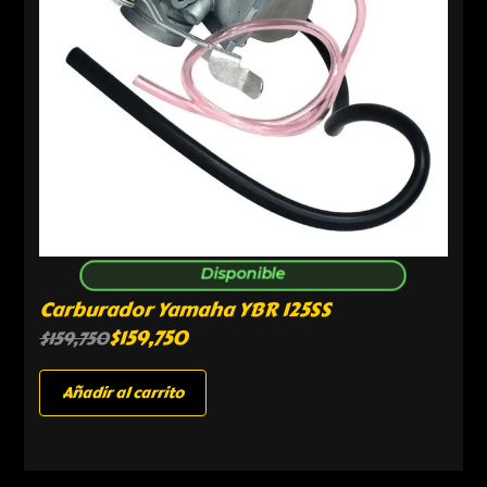
Disponible
Carburador Yamaha YBR 125SS
$
159,750
$
159,750
Añadir al carrito