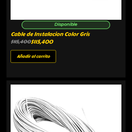
Disponible
Cable de Instalacion Color Gris
$
115,400
$
115,400
Añadir al carrito