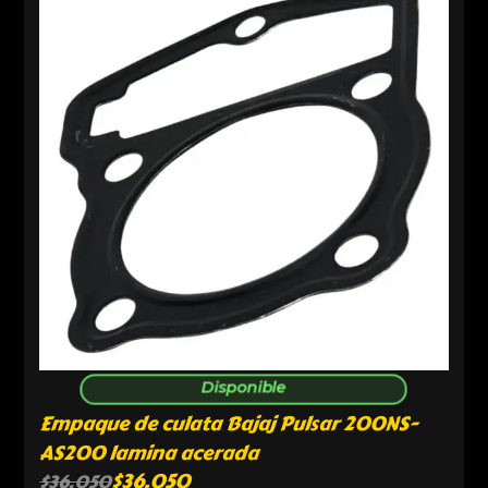
Disponible
Empaque de culata Bajaj Pulsar 200NS-
AS200 lamina acerada
$
36,050
$
36,050