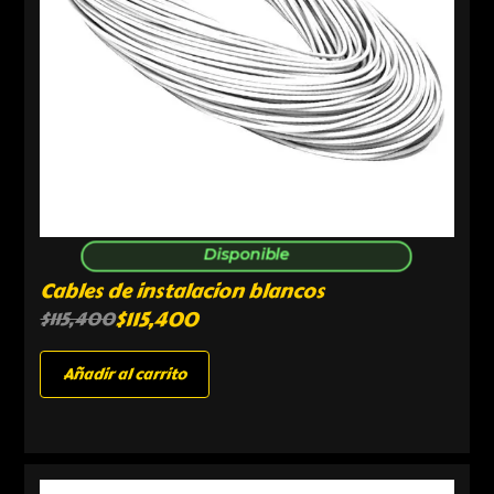
Disponible
Cables de instalacion blancos
$
115,400
$
115,400
Añadir al carrito