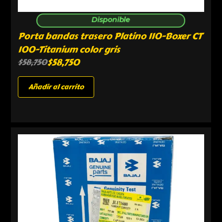
Disponible
Porta bandas trasero Platino 110-Boxer CT
100-Titanium color gris
$
58,750
$
58,750
Añadir al carrito