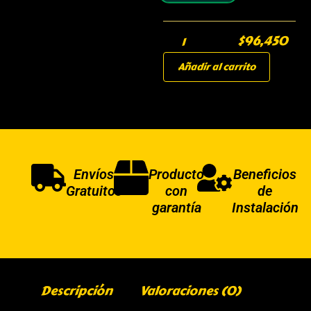
$
96,450
Añadir al carrito
Envíos
Producto
Beneficios
Gratuitos
con
de
garantía
Instalación
Descripción
Valoraciones (0)