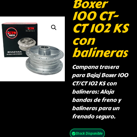
Boxer
100 CT-
CT 102 KS
con
balineras
Campana trasera
para Bajaj Boxer 100
CT/CT 102 KS con
balineras: Aloja
bandas de freno y
balineras para un
frenado seguro.
Stock Disponible