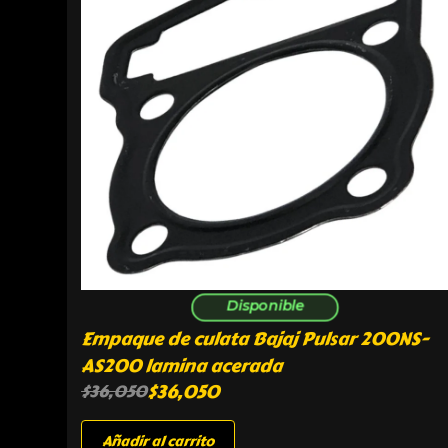
Disponible
Empaque de culata Bajaj Pulsar 200NS-
AS200 lamina acerada
$
36,050
$
36,050
Añadir al carrito