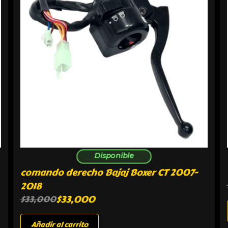
Disponible
comando derecho Bajaj Boxer CT 2007-
2018
$
33,000
$
33,000
Añadir al carrito