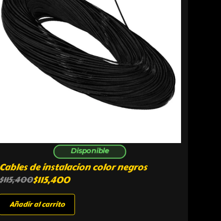
Disponible
Cables de instalacion color negros
$
115,400
$
115,400
Añadir al carrito