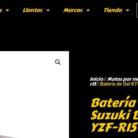
s
Llantas
Marcas
Tienda
Inicio
Motos por m
/
r15
/ Batería de Gel K
Batería
Suzuki 
YZF-R15