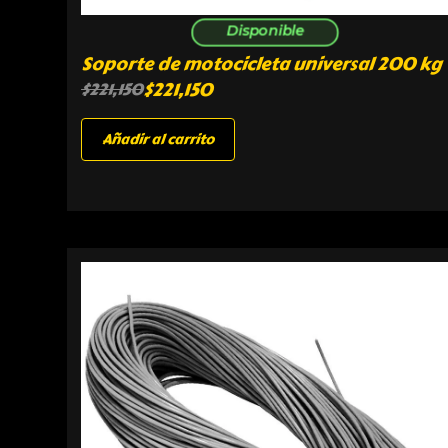
Disponible
Soporte de motocicleta universal 200 kg
$
221,150
$
221,150
Añadir al carrito