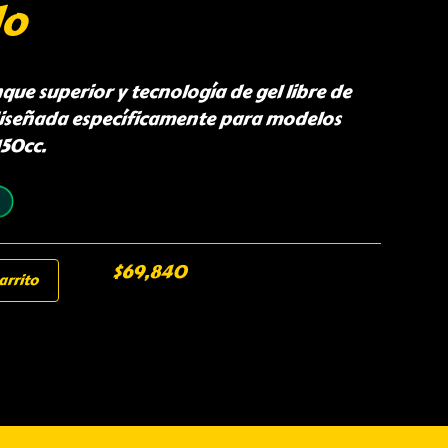
do
que superior y tecnología de gel libre de
señada específicamente para modelos
150cc.
$
69,840
arrito