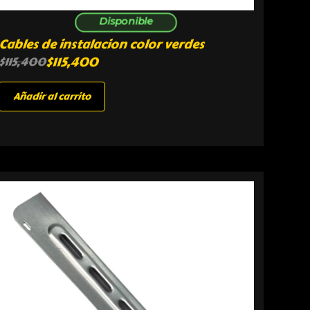
Disponible
Cables de instalacion color verdes
$
115,400
$
115,400
Añadir al carrito