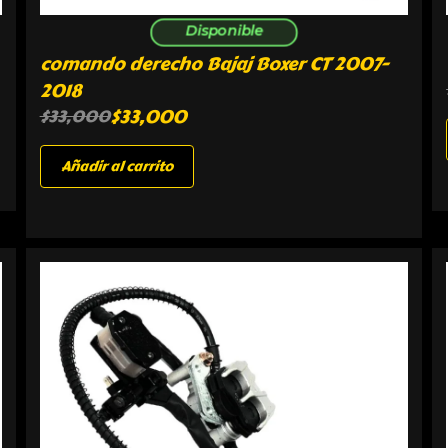
Disponible
comando derecho Bajaj Boxer CT 2007-
2018
$
33,000
$
33,000
Añadir al carrito