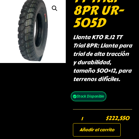
8PR UR-
505D
Llanta KTO R.12 TT
Trial 8PR: Llanta para
trial de alta tracción
y durabilidad,
tamaño 500×12, para
terrenos difíciles.
Stock Disponible
$
222,550
Añadir al carrito