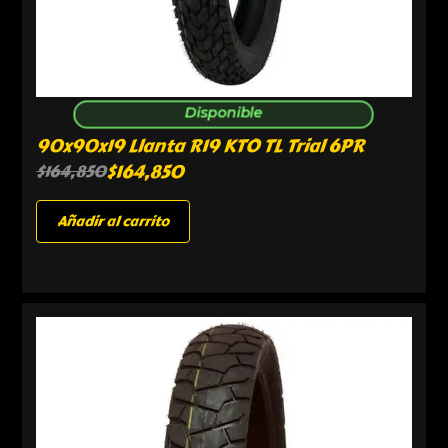
Disponible
90x90x19 Llanta R19 KTO TL Trial 6PR
$
164,850
$
164,850
Añadir al carrito