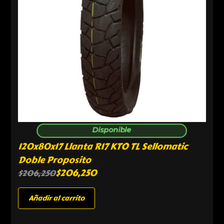
Disponible
120x80x17 Llanta R17 KTO TL Sellomatic
Doble Proposito
$
206,250
$
206,250
Añadir al carrito