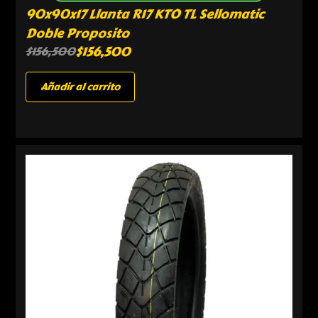
90x90x17 Llanta R17 KTO TL Sellomatic
Doble Proposito
$
156,500
$
156,500
Añadir al carrito