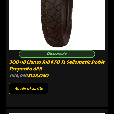
Disponible
300×18 Llanta R18 KTO TL Sellomatic Doble
Proposito 6PR
$
148,050
$
148,050
Añadir al carrito