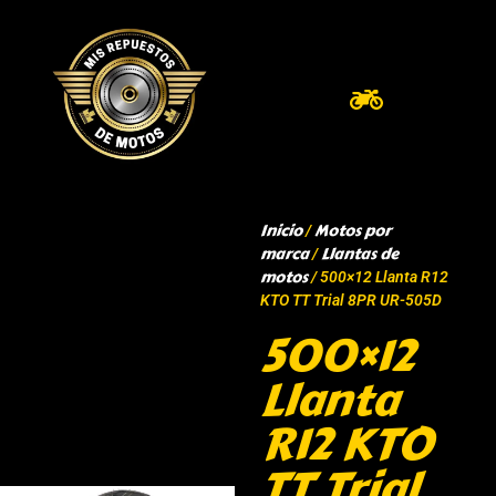
Inicio
Motos por
/
marca
Llantas de
/
motos
/ 500×12 Llanta R12
KTO TT Trial 8PR UR-505D
500×12
Llanta
R12 KTO
TT Trial