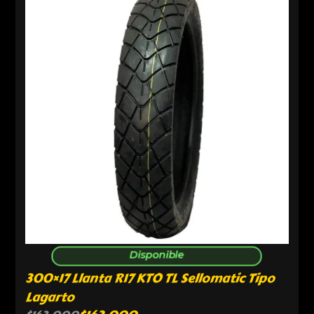
Disponible
300×17 Llanta R17 KTO TL Sellomatic Tipo
Lagarto