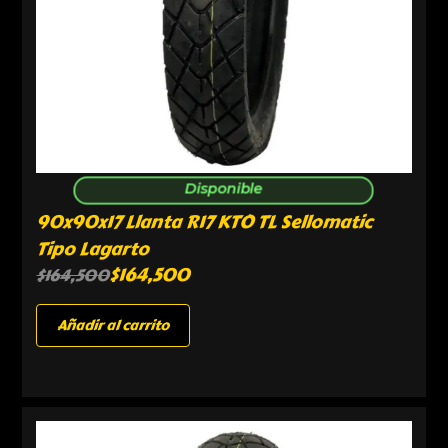
Disponible
90x90x17 Llanta R17 KTO TL Sellomatic
Tipo Lagarto
$
164,500
$
164,500
Añadir al carrito