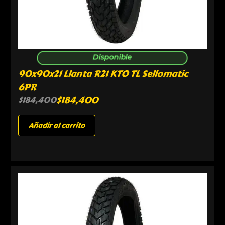
Disponible
90x90x21 Llanta R21 KTO TL Sellomatic
6PR
$
184,400
$
184,400
Añadir al carrito