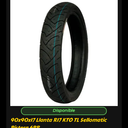
Disponible
90x90x17 Llanta R17 KTO TL Sellomatic
Pistera 6PR