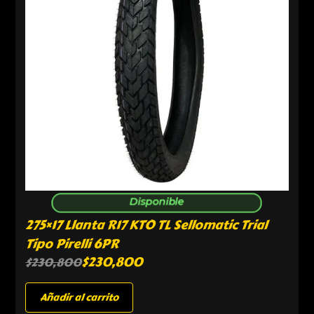
Disponible
275×17 Llanta R17 KTO TL Sellomatic Trial
Tipo Pirelli 6PR
$
230,800
$
230,800
Añadir al carrito