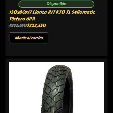
Disponible
130x80x17 Llanta R17 KTO TL Sellomatic
Pistera 6PR
$
222,550
$
222,550
Añadir al carrito