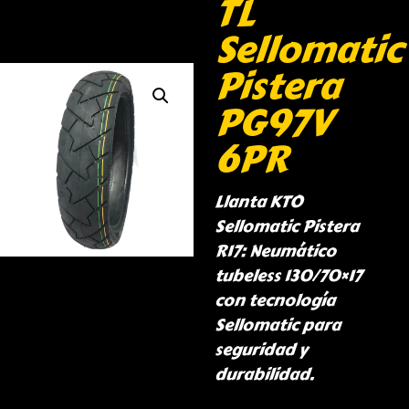
TL
Sellomatic
Pistera
PG97V
6PR
Llanta KTO
Sellomatic Pistera
R17: Neumático
tubeless 130/70×17
con tecnología
Sellomatic para
seguridad y
durabilidad.