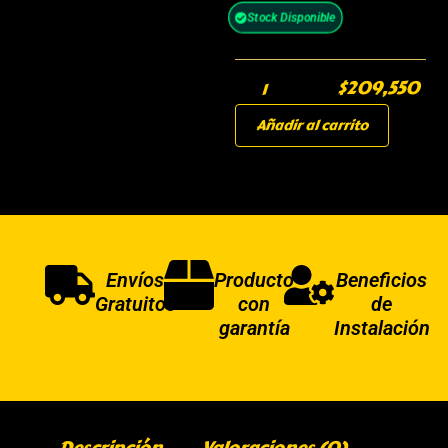
Stock Disponible
$
209,550
Añadir al carrito
Envíos
Producto
Beneficios
Gratuitos
con
de
garantía
Instalación
Descripción
Valoraciones (0)