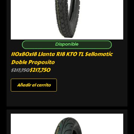
Disponible
110x80x18 Llanta R18 KTO TL Sellomatic
Doble Proposito
$
217,750
$
217,750
Añadir al carrito