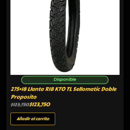
Disponible
275×18 Llanta R18 KTO TL Sellomatic Doble
Proposito
$
123,750
$
123,750
Añadir al carrito