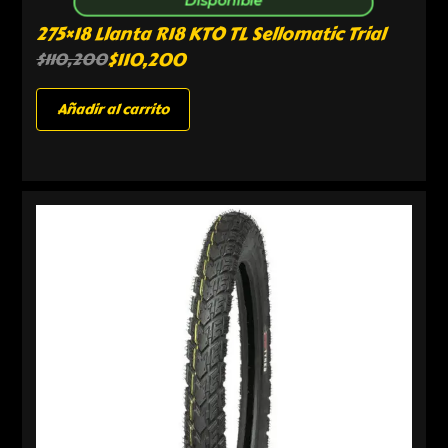
275×18 Llanta R18 KTO TL Sellomatic Trial
$
110,200
$
110,200
Añadir al carrito