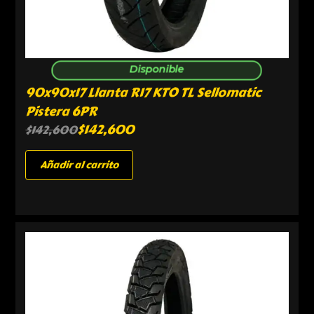
Disponible
90x90x17 Llanta R17 KTO TL Sellomatic
Pistera 6PR
$
142,600
$
142,600
Añadir al carrito