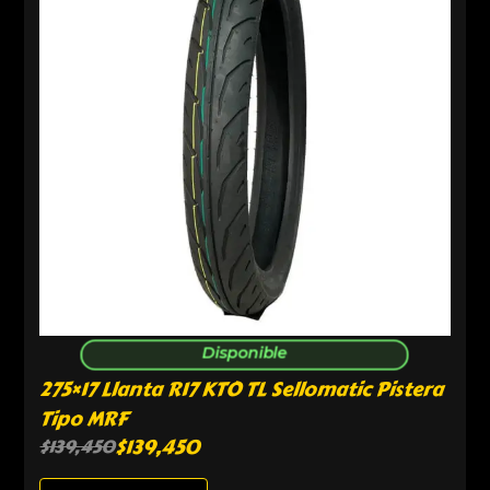
Disponible
275×17 Llanta R17 KTO TL Sellomatic Pistera
Tipo MRF
$
139,450
$
139,450