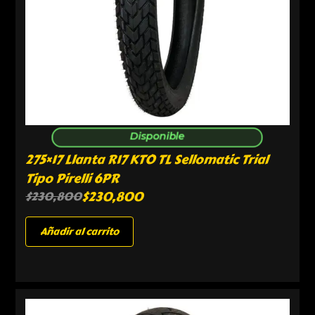
Disponible
275×17 Llanta R17 KTO TL Sellomatic Trial
Tipo Pirelli 6PR
$
230,800
$
230,800
Añadir al carrito