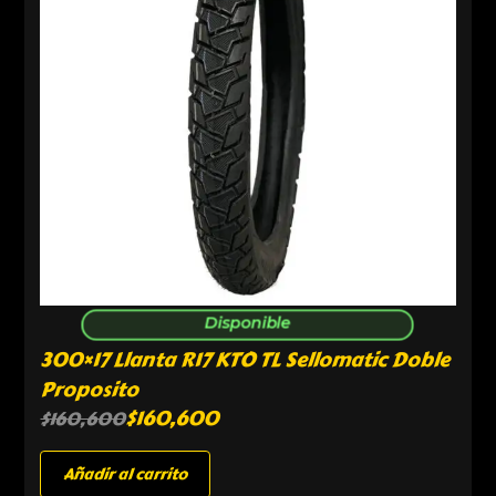
Disponible
300×17 Llanta R17 KTO TL Sellomatic Doble
Proposito
$
160,600
$
160,600
Añadir al carrito