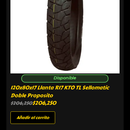
Disponible
120x80x17 Llanta R17 KTO TL Sellomatic
Doble Proposito
$
206,250
$
206,250
Añadir al carrito