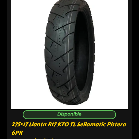
Disponible
275×17 Llanta R17 KTO TL Sellomatic Pistera
6PR