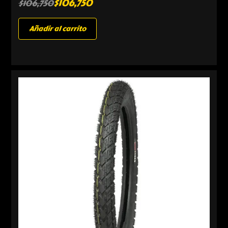
$
106,750
$
106,750
Añadir al carrito