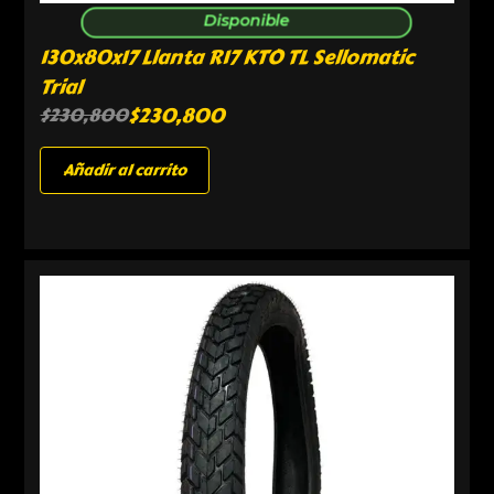
Disponible
130x80x17 Llanta R17 KTO TL Sellomatic
Trial
$
230,800
$
230,800
Añadir al carrito