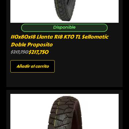
Disponible
110x80x18 Llanta R18 KTO TL Sellomatic
Doble Proposito
$
217,750
$
217,750
Añadir al carrito