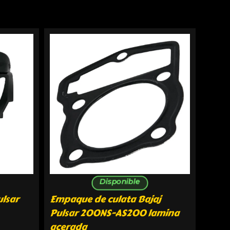
Disponible
ulsar
Empaque de culata Bajaj
Pulsar 200NS-AS200 lamina
acerada