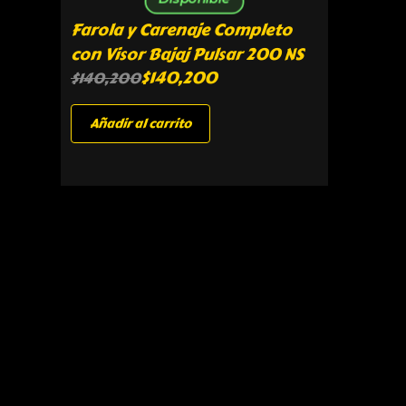
Farola y Carenaje Completo
con Visor Bajaj Pulsar 200 NS
$
140,200
$
140,200
Añadir al carrito