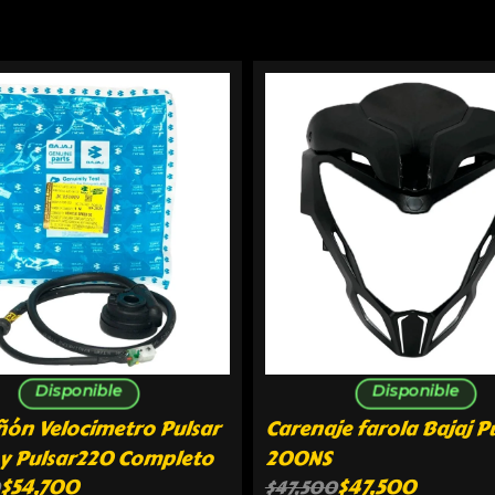
Disponible
Disponible
ñón Velocimetro Pulsar
Carenaje farola Bajaj P
y Pulsar220 Completo
200NS
$
54,700
$
47,500
$
47,500