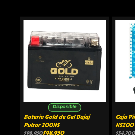
Disponible
Bateria Gold de Gel Bajaj
Caja Pi
Pulsar 200NS
NS200 
$
98,950
$
98,950
$
54,700