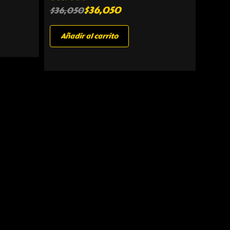
$
36,050
$
36,050
Añadir al carrito