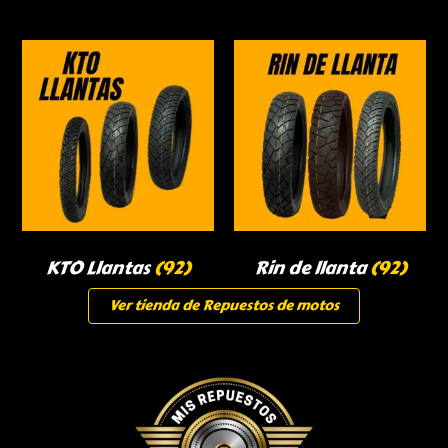
KTO Llantas
(92)
Rin de llanta
(92)
Ver tienda de Repuestos de motos