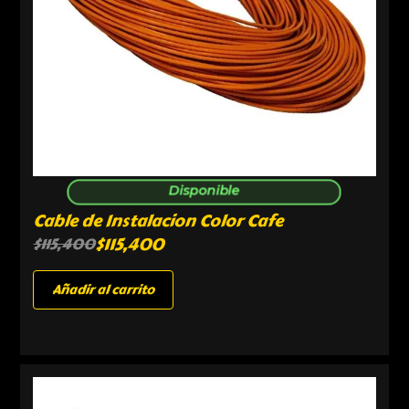
Disponible
Cable de Instalacion Color Cafe
$
115,400
$
115,400
Añadir al carrito