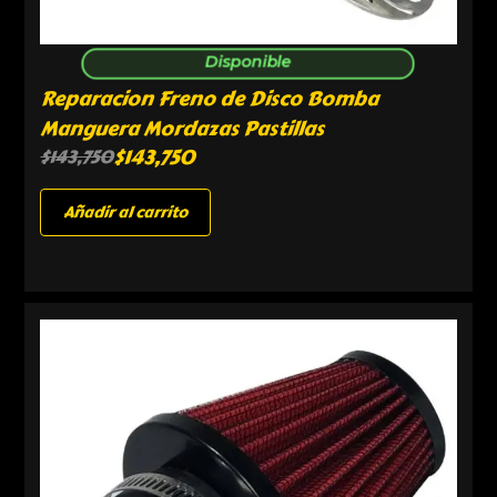
Disponible
Reparacion Freno de Disco Bomba
Manguera Mordazas Pastillas
$
143,750
$
143,750
Añadir al carrito