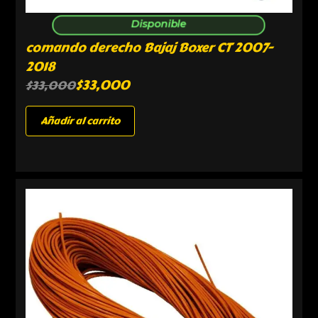
Disponible
comando derecho Bajaj Boxer CT 2007-
2018
$
33,000
$
33,000
Añadir al carrito