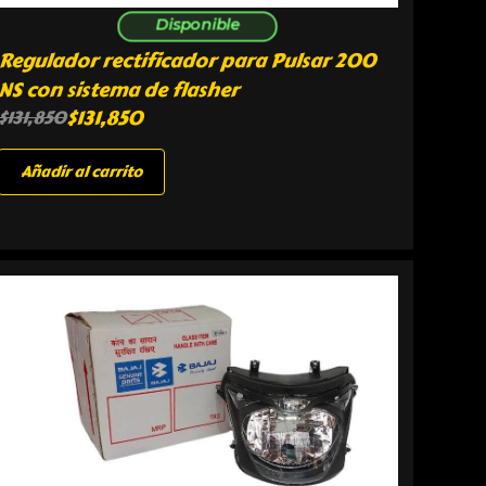
Disponible
Regulador rectificador para Pulsar 200
NS con sistema de flasher
$
131,850
$
131,850
Añadir al carrito