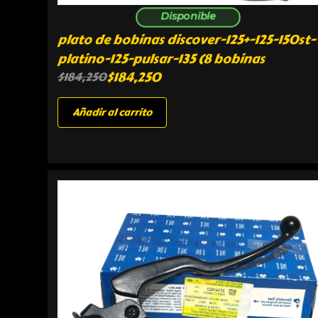
Disponible
plato de bobinas discover-125+-125-150st-
platino-125-pulsar-135 (8 bobinas
$
184,250
$
184,250
Añadir al carrito