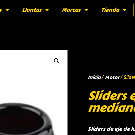
s
Llantas
Marcas
Tienda
Inicio
Motos
/
/ Slide
Sliders 
median
Sliders de eje de