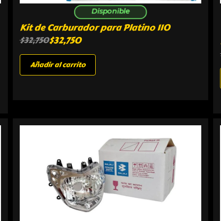
Disponible
Kit de Carburador para Platino 110
$
32,750
$
32,750
Añadir al carrito