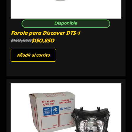
Disponible
Farola para Discover DTS-i
$
150,850
$
150,850
Añadir al carrito