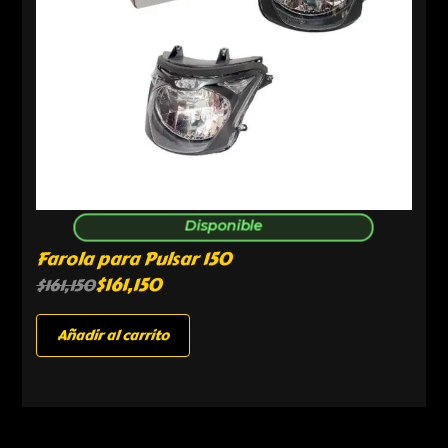
Disponible
Farola para Pulsar 150
$
161,150
$
161,150
Añadir al carrito