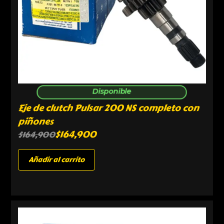
Disponible
Eje de clutch Pulsar 200 NS completo con
piñones
$
164,900
$
164,900
Añadir al carrito