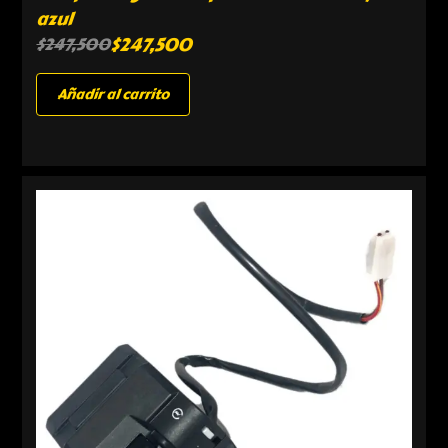
azul
$
247,500
$
247,500
Añadir al carrito