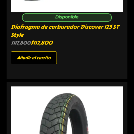
Disponible
Diafragma de carburador Discover 125 ST
Style
$
117,800
$
117,800
Añadir al carrito