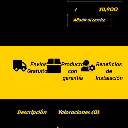
$
11,900
Añadir al carrito
Envíos
Producto
Beneficios
Gratuitos
con
de
garantía
Instalación
Descripción
Valoraciones (0)