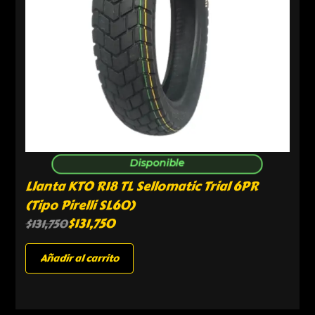
Disponible
Llanta KTO R18 TL Sellomatic Trial 6PR
(Tipo Pirelli SL60)
$
131,750
$
131,750
Añadir al carrito