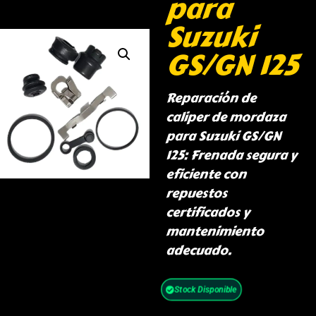
para
Suzuki
GS/GN 125
Reparación de
caliper de mordaza
para Suzuki GS/GN
125: Frenada segura y
eficiente con
repuestos
certificados y
mantenimiento
adecuado.
Stock Disponible