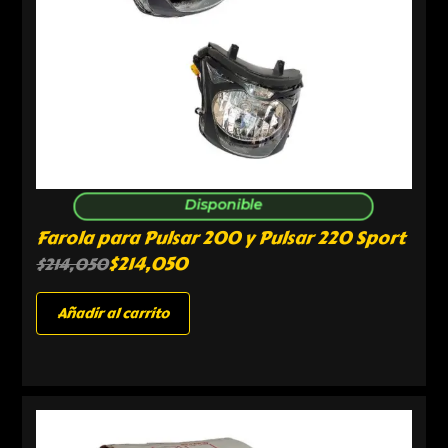
Disponible
Farola para Pulsar 200 y Pulsar 220 Sport
$
214,050
$
214,050
Añadir al carrito