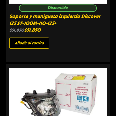
Disponible
Soporte y manigueta izquierda Discover
125 ST-100M-110-125+
$
51,850
$
51,850
Añadir al carrito