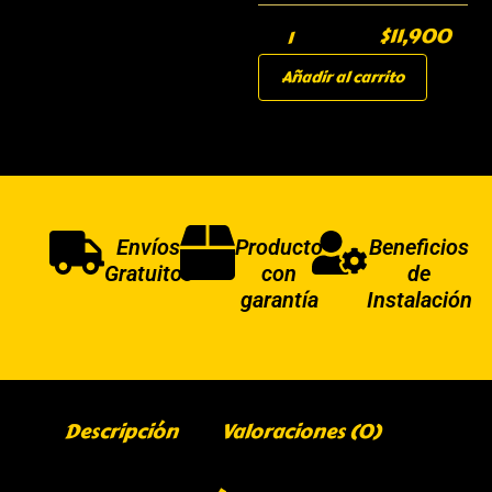
$
11,900
Añadir al carrito
Envíos
Producto
Beneficios
Gratuitos
con
de
garantía
Instalación
Descripción
Valoraciones (0)