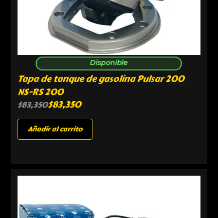
Disponible
Tapa de tanque de gasolina Pulsar 200
NS-RS 200
$
83,350
$
83,350
Añadir al carrito