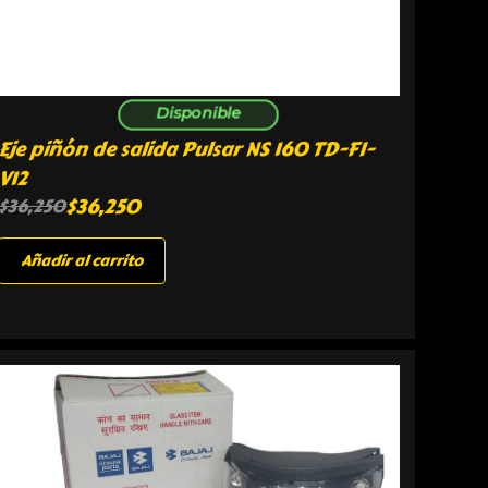
Disponible
Eje piñón de salida Pulsar NS 160 TD-FI-
V12
$
36,250
$
36,250
Añadir al carrito