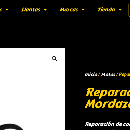
s
Llantas
Marcas
Tienda
Inicio
Motos
/
/ Repa
Reparac
Mordaza
Reparación de cal