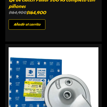
piñones
$
164,900
$
164,900
Añadir al carrito