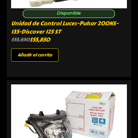
Disponible
Unidad de Control Luces-Pulsar 200NS-
135-Discover 125 ST
$
55,850
$
55,850
Añadir al carrito