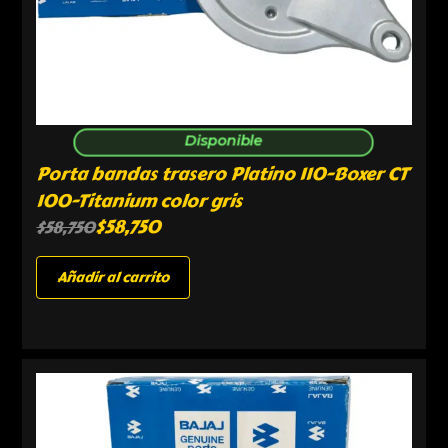
Disponible
Porta bandas trasero Platino 110-Boxer CT
100-Titanium color gris
$
58,750
$
58,750
Añadir al carrito