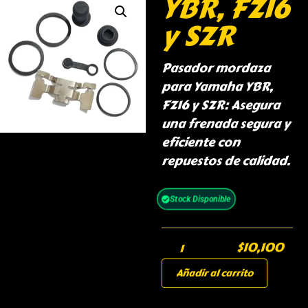
YBR, FZ16
y SZR
Pasador mordaza
para Yamaha YBR,
FZ16 y SZR: Asegura
una frenada segura y
eficiente con
repuestos de calidad.
Stock Disponible
$
10,100
Añadir al carrito