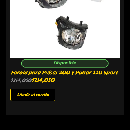
Disponible
Farola para Pulsar 200 y Pulsar 220 Sport
$
214,050
$
214,050
Añadir al carrito