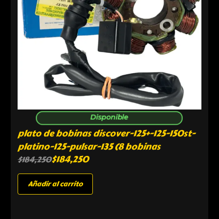
Disponible
plato de bobinas discover-125+-125-150st-
platino-125-pulsar-135 (8 bobinas
$
184,250
$
184,250
Añadir al carrito