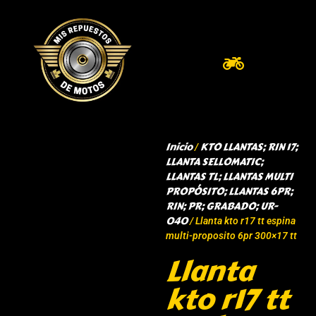
Inicio
KTO LLANTAS; RIN 17;
/
LLANTA SELLOMATIC;
LLANTAS TL; LLANTAS MULTI
PROPÓSITO; LLANTAS 6PR;
RIN; PR; GRABADO; UR-
040
/ Llanta kto r17 tt espina
multi-proposito 6pr 300×17 tt
Llanta
kto r17 tt