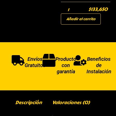
$
133,650
Añadir al carrito
Envíos
Producto
Beneficios
Gratuitos
con
de
garantía
Instalación
Descripción
Valoraciones (0)