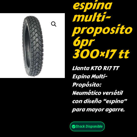
espina
multi-
proposito
6pr
300×17 tt
Llanta KTO R17 TT
Espina Multi-
Propósito:
Neumático versátil
con diseño “espina”
para mayor agarre.
Stock Disponible