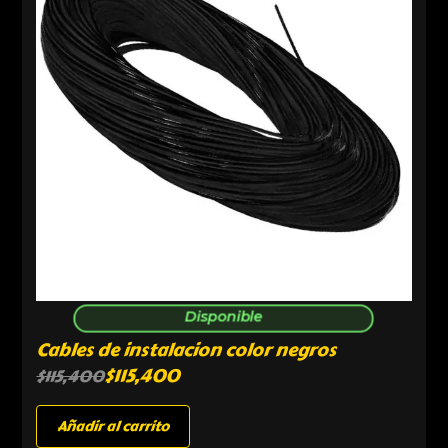
Disponible
Cables de instalacion color negros
$
115,400
$
115,400
Añadir al carrito