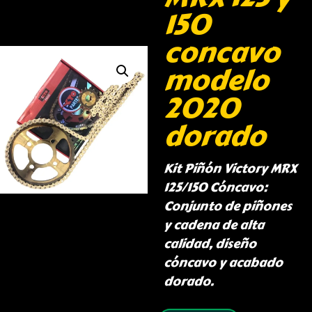
150
concavo
modelo
2020
dorado
Kit Piñón Victory MRX
125/150 Cóncavo:
Conjunto de piñones
y cadena de alta
calidad, diseño
cóncavo y acabado
dorado.