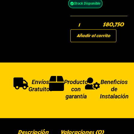
Stock Disponible
$
80,750
Añadir al carrito
Envíos
Producto
Beneficios
Gratuitos
con
de
garantía
Instalación
Descripción
Valoraciones (0)