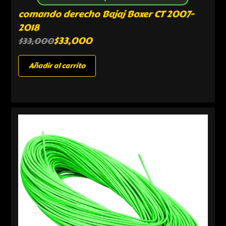
comando derecho Bajaj Boxer CT 2007-
2018
$
33,000
$
33,000
Añadir al carrito