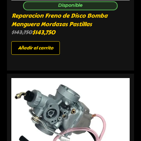
Disponible
Reparacion Freno de Disco Bomba
Manguera Mordazas Pastillas
$
143,750
$
143,750
Añadir al carrito