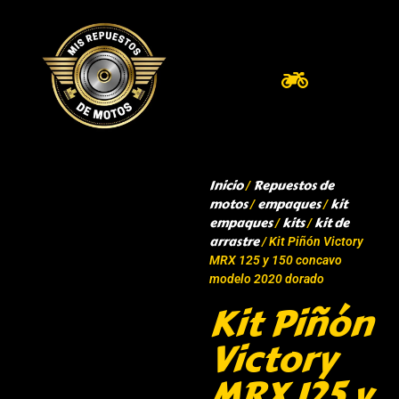
Inicio
Repuestos de
/
motos
empaques
kit
/
/
empaques
kits
kit de
/
/
arrastre
/ Kit Piñón Victory
MRX 125 y 150 concavo
modelo 2020 dorado
Kit Piñón
Victory
MRX 125 y