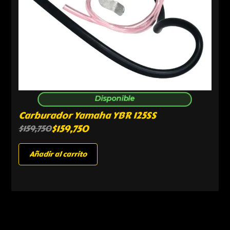
Disponible
Carburador Yamaha YBR 125SS
$
159,750
$
159,750
Añadir al carrito