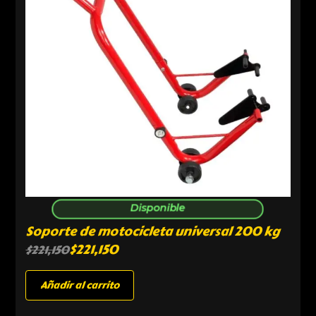
Disponible
Soporte de motocicleta universal 200 kg
$
221,150
$
221,150
Añadir al carrito