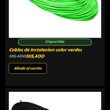
Disponible
Cables de instalacion color verdes
$
115,400
$
115,400
Añadir al carrito