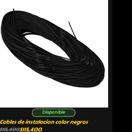
Disponible
Cables de instalacion color negros
$
115,400
$
115,400