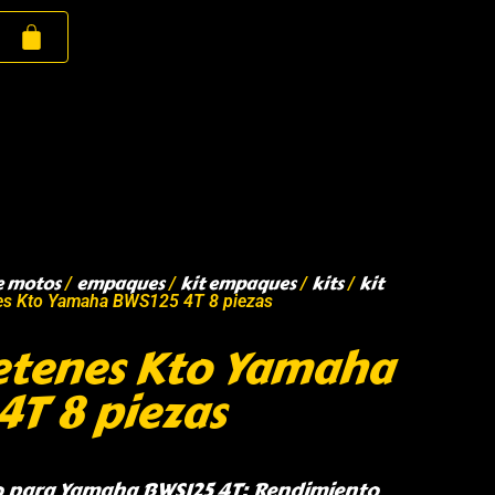
e motos
empaques
kit empaques
kits
kit
/
/
/
/
nes Kto Yamaha BWS125 4T 8 piezas
retenes Kto Yamaha
4T 8 piezas
to para Yamaha BWS125 4T: Rendimiento