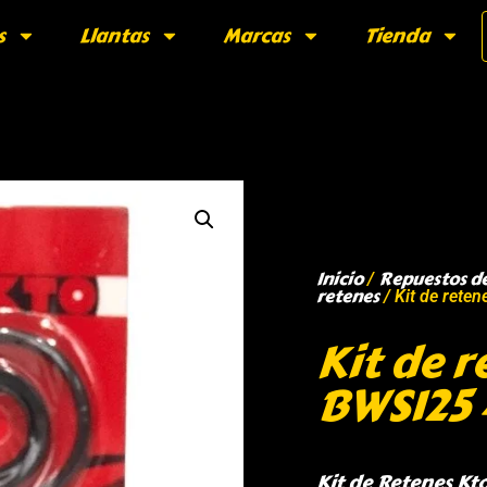
s
Llantas
Marcas
Tienda
Inicio
Repuestos d
/
retenes
/ Kit de rete
Kit de 
BWS125 
Kit de Retenes K