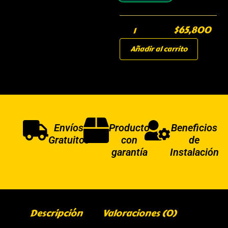
$
65,800
Añadir al carrito
Envíos
Producto
Beneficios
Gratuitos
con
de
garantía
Instalación
Descripción
Valoraciones (0)