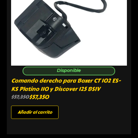
Disponible
Comando derecho para Boxer CT 102 ES-
KS Platino 110 y Discover 125 BSIV
$
57,350
$
57,350
Añadir al carrito