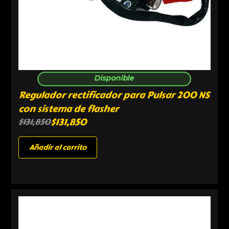
Disponible
Regulador rectificador para Pulsar 200 NS
con sistema de flasher
$
131,850
$
131,850
Añadir al carrito