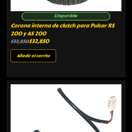
Disponible
Corona interna de clutch para Pulsar RS
200 y AS 200
$
32,850
$
32,850
Añadir al carrito