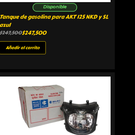
Disponible
Tanque de gasolina para AKT 125 NKD y SL
azul
$
247,500
$
247,500
Añadir al carrito