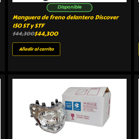
Disponible
Manguera de freno delantero Discover
150 ST y STF
$
44,300
$
44,300
Añadir al carrito