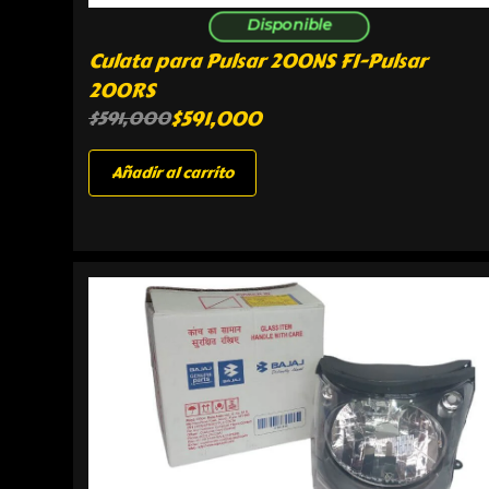
Disponible
Culata para Pulsar 200NS FI-Pulsar
200RS
$
591,000
$
591,000
Añadir al carrito