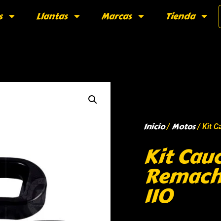
s
Llantas
Marcas
Tienda
Inicio
Motos
/
/ Kit 
Kit Cau
Remach
110