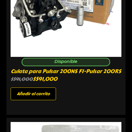
Disponible
Culata para Pulsar 200NS FI-Pulsar 200RS
$
591,000
$
591,000
Añadir al carrito