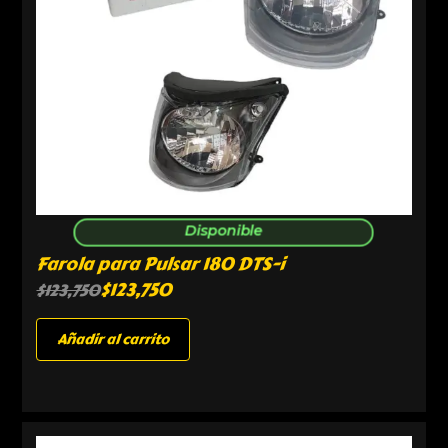
Disponible
Farola para Pulsar 180 DTS-i
$
123,750
$
123,750
Añadir al carrito