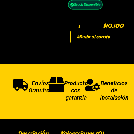
Stock Disponible
$
10,100
Añadir al carrito
Envíos
Producto
Beneficios
Gratuitos
con
de
garantía
Instalación
Descripción
Valoraciones (0)