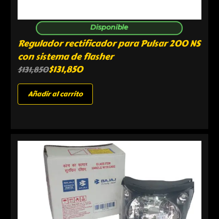
Disponible
Regulador rectificador para Pulsar 200 NS
con sistema de flasher
$
131,850
$
131,850
Añadir al carrito